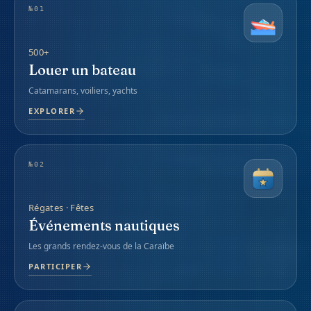
№
01
500+
Louer un bateau
Catamarans, voiliers, yachts
EXPLORER
№
02
Régates · Fêtes
Événements nautiques
Les grands rendez-vous de la Caraïbe
PARTICIPER