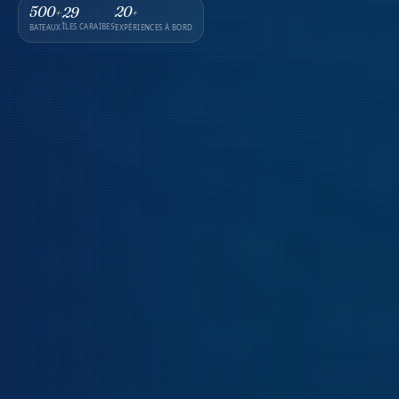
500
20
29
+
+
ÎLES CARAÏBES
BATEAUX
EXPÉRIENCES À BORD