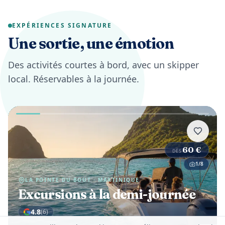
EXPÉRIENCES SIGNATURE
Une sortie, une émotion
Des activités courtes à bord, avec un skipper
local. Réservables à la journée.
60
€
DÈS
1
/
8
🌅
LA POINTE DU BOUT · MARTINIQUE
Excursions à la demi-journée
4.8
(
6
)