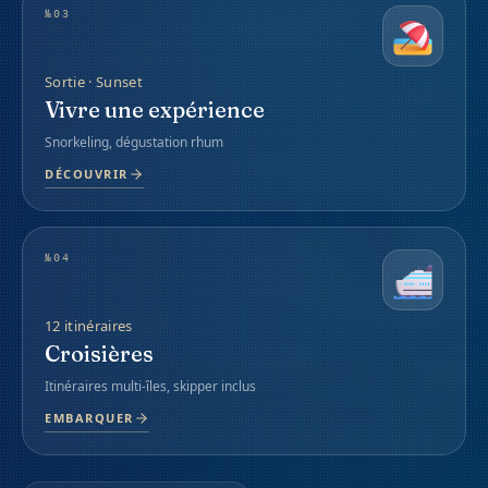
№
03
Sortie · Sunset
Vivre une expérience
Snorkeling, dégustation rhum
DÉCOUVRIR
№
04
12 itinéraires
Croisières
Itinéraires multi-îles, skipper inclus
EMBARQUER