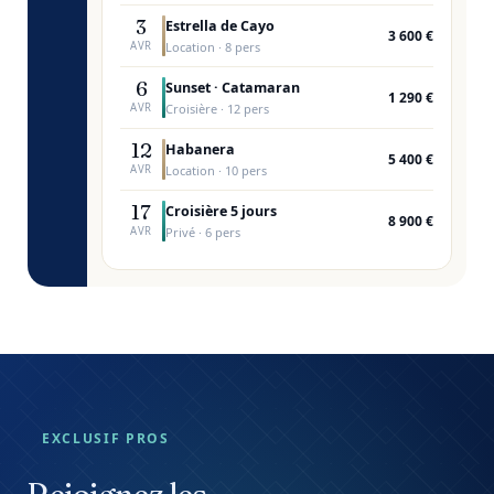
EXCLUSIF PROS
Rejoignez les
événements
sur l'eau.
Tour des Yoles, Mercury Beach, régates, fêtes
nautiques… Vendez des
places à la personne
ou
louez votre bateau
spécialement pour ces
temps forts sur l'eau. Une nouvelle source de
revenus réservée aux pros MibelBoat.
Voir les événements