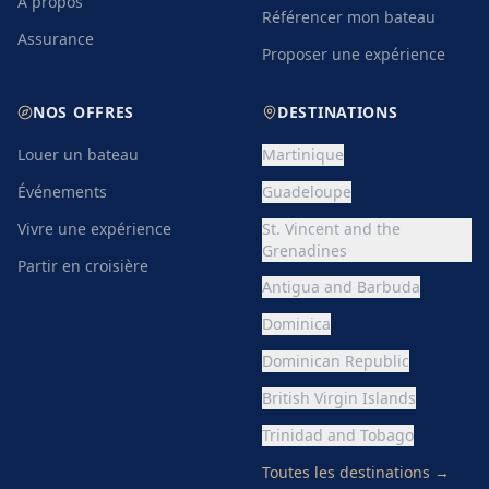
Antigua and Barbuda
Dominica
Dominican Republic
British Virgin Islands
Trinidad and Tobago
Toutes les destinations
→
SUPPORT
Centre d'Aide
Nous Contacter
Mentions légales
CGU
CGV
Conditions Pros