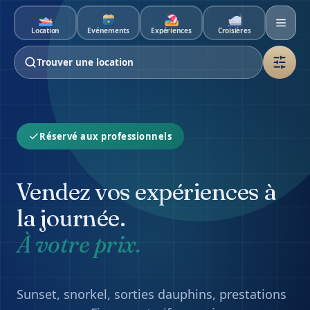
Aller au contenu principal
Location
Événements
Expériences
Croisières
Trouver une location
Réservé aux professionnels
Vendez vos expériences à
la journée.
À votre prix.
Sunset, snorkel, sorties dauphins, prestations