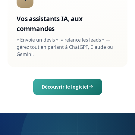
Découvrir le logiciel
VOTRE SAVOIR-FAIRE A DE LA VALEUR
Transformez-le en
revenu.
Créez votre compte professionnel en 2
minutes.
Créer mon compte pro
Nous contacter