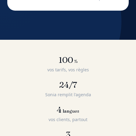
100
%
vos tarifs, vos règles
24/7
Sonia remplit l'agenda
4
langues
vos clients, partout
3