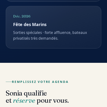
REMPLISSEZ VOTRE AGENDA
Sonia qualifie
et
réserve
pour vous.
Demandes traitées 24/7, devis envoyés,
paiements suivis — en quatre langues. Vous
restez concentré sur l'expérience client, elle
s'occupe du reste.
Réservations automatiques
Multi-langue
Sonia · demande d'expérience