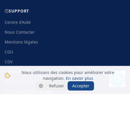
Politique de Confidentialité
Suppression de données
Cookies
©
2026
MiBelBoat.
Désigné avec passion
par
Digital Freedom Caraibes
Paiement sécurisé
STRIPE
VISA
MC
Nous utilisons des cookies pour améliorer votre
navigation.
En savoir plus
Refuser
Accepter