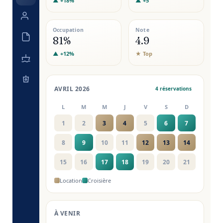
▲ +18%
▲ +5
Occupation
Note
81%
4.9
▲ +12%
★ Top
LEADS & PIPELINE
5 nouveaux
Marie Dupont
Devis envoyé
Sunset · 6 pers · juil.
Pierre Durand
À relancer
Sunset · 10 pers · août
Sophie Martin
Gagné
Journée privée · 8 pers