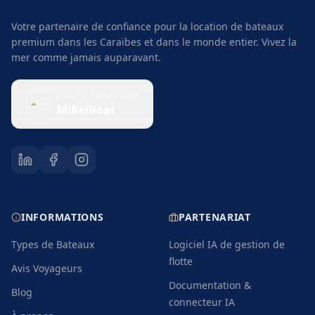
INFORMATIONS
PARTENARIAT
Types de Bateaux
Logiciel IA de gestion de
flotte
Avis Voyageurs
Documentation &
Blog
connecteur IA
À propos
Référencer mon bateau
Assurance
Proposer une expérience
NOS OFFRES
DESTINATIONS
Louer un bateau
Martinique
Événements
Guadeloupe
Vivre une expérience
St. Vincent and the
Grenadines
Partir en croisière