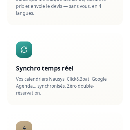
Agenda… synchronisés. Zéro double-
réservation.
Vos assistants IA, aux
commandes
« Envoie un devis », « relance les leads » —
gérez tout en parlant à ChatGPT, Claude ou
Gemini.