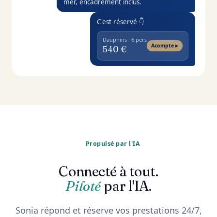
Propulsé par l'IA
Connecté à tout.
Piloté
par l'IA.
Sonia répond et réserve vos prestations 24/7,
vos calendriers se synchronisent en temps
réel, et vous pilotez tout — devis, réservations,
relances — depuis ChatGPT, Claude ou Gemini.
ChatGPT
Claude
G
Pilote MibelBoat
Pilote MibelBoat
A