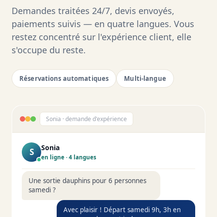
Sonia
S
en ligne · 4 langues
Une sortie dauphins pour 6 personnes
samedi ?
Avec plaisir ! Départ samedi 9h, 3h en
mer, encadrement inclus.
C'est réservé 👇
Dauphins · 6 pers
Acompte ▸
540 €