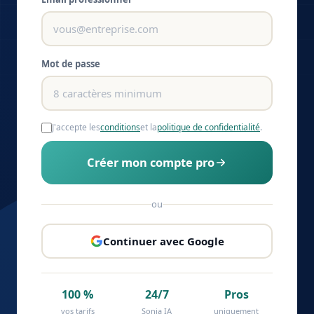
Mot de passe
J'accepte les
conditions
et la
politique de confidentialité
.
Créer mon compte pro
ou
Continuer avec Google
100 %
24/7
Pros
vos tarifs
Sonia IA
uniquement