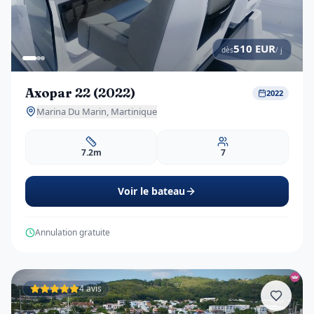
510
EUR
dès
/ j
Axopar 22 (2022)
2022
Marina Du Marin, Martinique
7.2m
7
Voir le bateau
Annulation gratuite
4 avis