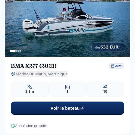
632
EUR
dès
/ j
BMA X277 (2021)
2021
Marina Du Marin, Martinique
8.1m
1
10
Voir le bateau
Annulation gratuite