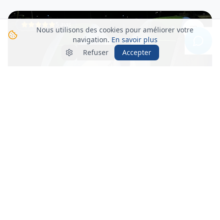
5 avis
Nous utilisons des cookies pour améliorer votre
navigation.
En savoir plus
Refuser
Accepter
1,500
EUR
dès
/ j
Seabord
2026
Martinique
9.2m
14