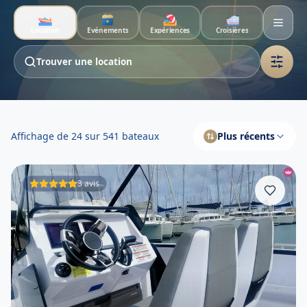
Aller au contenu principal
Location
Événements
Expériences
Croisières
Trouver une location
Location de bateaux en Caraïbe
Affichage de 24 sur 541 bateaux
Plus récents
3 avis