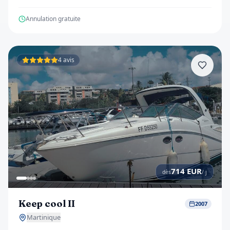
Annulation gratuite
4 avis
714
EUR
dès
/ j
Keep cool II
2007
Martinique