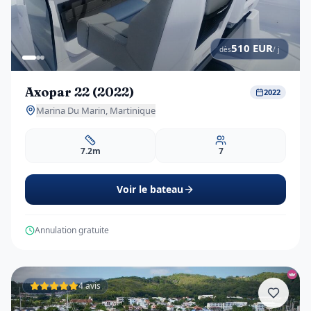
510
EUR
dès
/ j
Axopar 22 (2022)
2022
Marina Du Marin, Martinique
7.2m
7
Voir le bateau
Annulation gratuite
4 avis