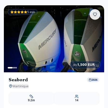
5 avis
1,500
EUR
dès
/ j
Seabord
2026
Martinique
9.2m
14