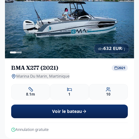
632
EUR
dès
/ j
BMA X277 (2021)
2021
Marina Du Marin, Martinique
8.1m
1
10
Voir le bateau
Annulation gratuite