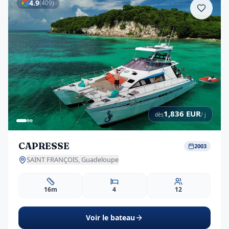
4.9
(
409
)
1,836
EUR
dès
/ j
CAPRESSE
2003
SAINT FRANÇOIS, Guadeloupe
16m
4
12
Voir le bateau