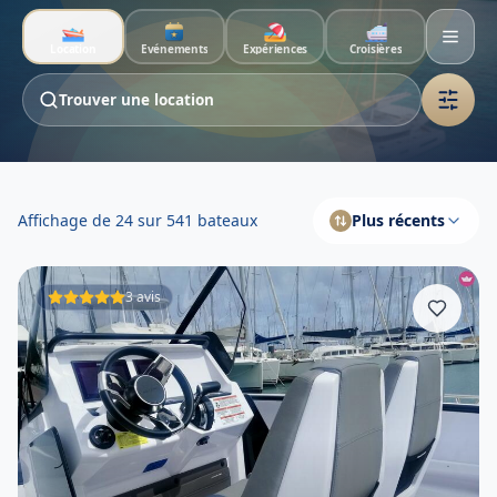
Aller au contenu principal
Location
Événements
Expériences
Croisières
Trouver une location
Location de bateaux en Caraïbe
Affichage de 24 sur 541 bateaux
Plus récents
3 avis