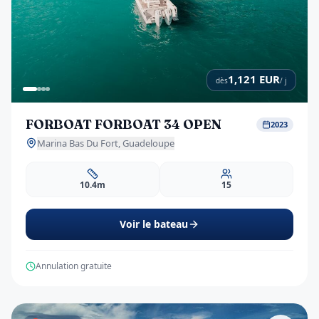
1,121
EUR
dès
/ j
FORBOAT FORBOAT 34 OPEN
2023
Marina Bas Du Fort, Guadeloupe
10.4m
15
Voir le bateau
Annulation gratuite