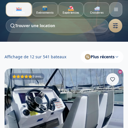
Aller au contenu principal
Location
Événements
Expériences
Croisières
Trouver une location
Location de bateaux en Caraïbe
Affichage de 12 sur 541 bateaux
Plus récents
3 avis