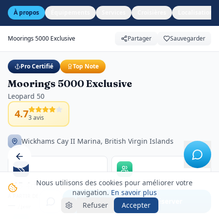
À propos
Équipements
Services
Croisières
Localisation
Moorings 5000 Exclusive
Partager
Sauvegarder
Pro Certifié
Top Note
Moorings 5000 Exclusive
Leopard 50
4.7
3
avis
Wickhams Cay II Marina, British Virgin Islands
Nous utilisons des cookies pour améliorer votre
15.4m
12
navigation.
En savoir plus
Longueur
Passagers
À PARTIR DE
Voir créneaux & réserver
—
Refuser
Accepter
/ jour