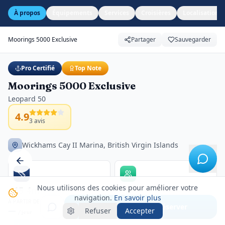
À propos
Équipements
Services
Croisières
Localisation
Moorings 5000 Exclusive
Partager
Sauvegarder
Pro Certifié
Top Note
Moorings 5000 Exclusive
Leopard 50
4.9
3
avis
Wickhams Cay II Marina, British Virgin Islands
Nous utilisons des cookies pour améliorer votre
15.4m
12
navigation.
En savoir plus
Longueur
Passagers
À PARTIR DE
Voir créneaux & réserver
—
Refuser
Accepter
/ jour