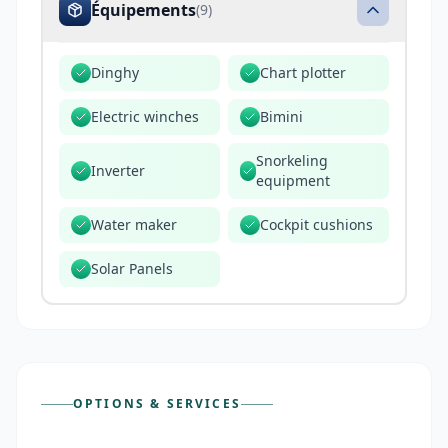
Équipements
(
9
)
Dinghy
Chart plotter
Electric winches
Bimini
Snorkeling
Inverter
equipment
Water maker
Cockpit cushions
Solar Panels
OPTIONS & SERVICES