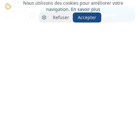
Le Marin
Nous utilisons des cookies pour améliorer votre
navigation.
En savoir plus
Martinique
À PARTIR DE
Voir créneaux & réserver
—
Refuser
Accepter
/ jour
+
−
Leaflet
|
©
OpenStreetMap
CONDITIONS
Horaires
Embarquement
:
17:00
(Samedi)