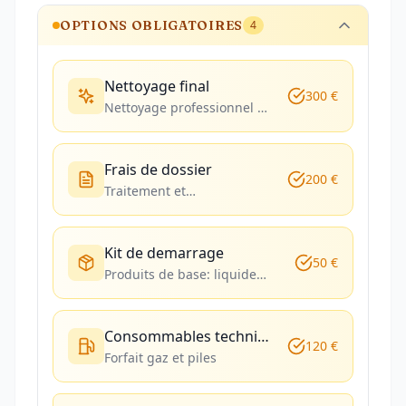
OPTIONS OBLIGATOIRES
4
Nettoyage final
300 €
Nettoyage professionnel en
fin de location
Frais de dossier
200 €
Traitement et
administration de la
reservation
Kit de demarrage
50 €
Produits de base: liquide
vaisselle, eponge, torchon,
sacs poubelles, essuie-tout,
allumettes, papier toilette
Consommables techniques
120 €
Forfait gaz et piles