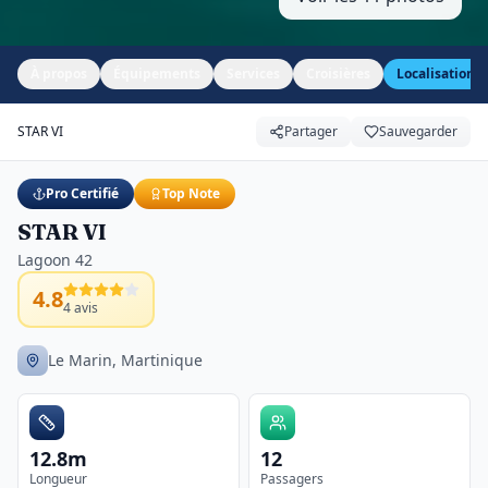
À propos
Équipements
Services
Croisières
Localisation
STAR VI
Partager
Sauvegarder
Pro Certifié
Top Note
STAR VI
Lagoon 42
4.8
4
avis
Le Marin, Martinique
12.8m
12
Longueur
Passagers