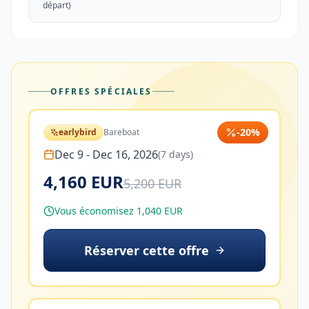
départ)
OFFRES SPÉCIALES
-
20
%
earlybird
Bareboat
Dec 9
-
Dec 16, 2026
(
7
days)
4,160 EUR
5,200 EUR
Vous économisez 1,040 EUR
Réserver cette offre