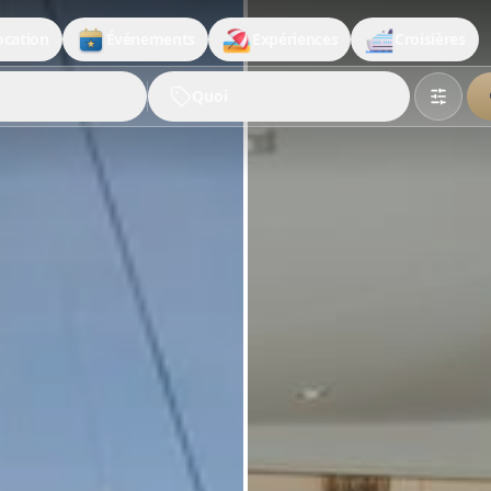
ocation
Événements
Expériences
Croisières
Quoi