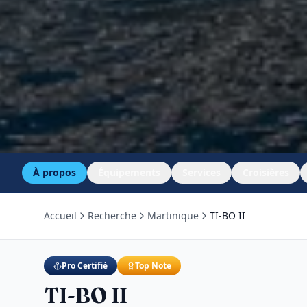
À propos
Équipements
Services
Croisières
Accueil
Recherche
Martinique
TI-BO II
Pro Certifié
Top Note
TI-BO II