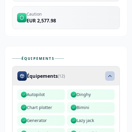
Caution
EUR 2,577.98
ÉQUIPEMENTS
Équipements
(
12
)
Autopilot
Dinghy
Chart plotter
Bimini
Generator
Lazy jack