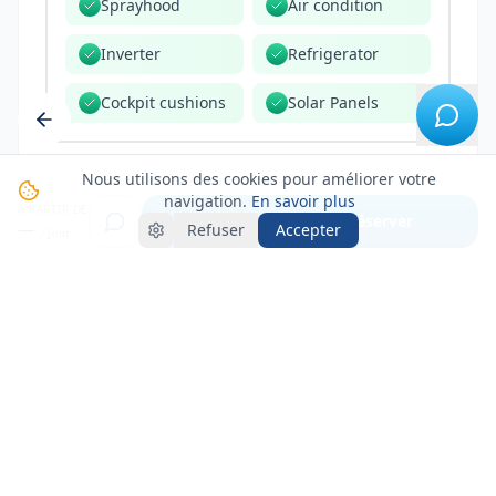
Sprayhood
Air condition
Inverter
Refrigerator
Cockpit cushions
Solar Panels
Nous utilisons des cookies pour améliorer votre
navigation.
En savoir plus
À PARTIR DE
Voir créneaux & réserver
—
Refuser
Accepter
/ jour
OPTIONS & SERVICES
OPTIONS OBLIGATOIRES
4
Nettoyage final
300 €
Nettoyage professionnel en
fin de location