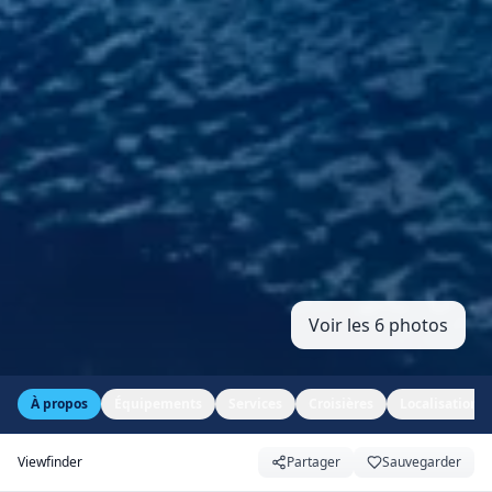
Voir les 6 photos
À propos
Équipements
Services
Croisières
Localisation
Viewfinder
Partager
Sauvegarder