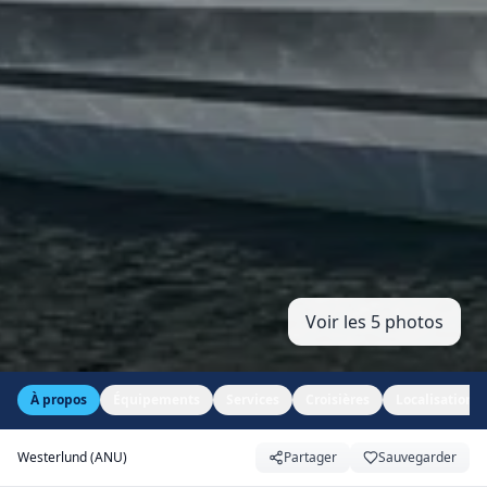
Voir les 5 photos
À propos
Équipements
Services
Croisières
Localisation
Westerlund (ANU)
Partager
Sauvegarder