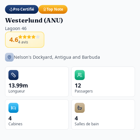
Pro Certifié
Top Note
Westerlund (ANU)
Lagoon 46
4.6
4
avis
Nelson's Dockyard, Antigua and Barbuda
13.99m
12
Longueur
Passagers
4
4
Cabines
Salles de bain