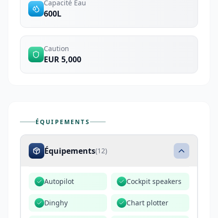
Capacité Eau
600L
Caution
EUR 5,000
ÉQUIPEMENTS
Équipements
(
12
)
Autopilot
Cockpit speakers
Dinghy
Chart plotter