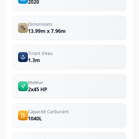
2020
Dimensions
13.99m x 7.96m
Tirant d'eau
1.3m
Moteur
2x45 HP
Capacité Carburant
1040L