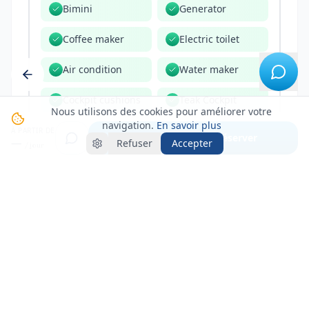
Bimini
Generator
Coffee maker
Electric toilet
Air condition
Water maker
Cockpit cushions
Teak Cockpit
Nous utilisons des cookies pour améliorer votre
navigation.
En savoir plus
À PARTIR DE
Voir créneaux & réserver
—
Refuser
Accepter
/ jour
OPTIONS & SERVICES
OPTIONS OBLIGATOIRES
4
Nettoyage final
300 €
Nettoyage professionnel en