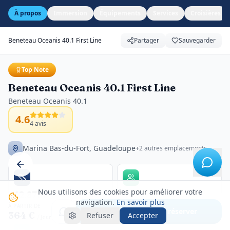
À propos
Immersion
Équipements
Services
Croisières
Beneteau Oceanis 40.1 First Line
Partager
Sauvegarder
Top Note
Beneteau Oceanis 40.1 First Line
Beneteau Oceanis 40.1
4.6
4
avis
Marina Bas-du-Fort, Guadeloupe
+2 autres emplacements
Nous utilisons des cookies pour améliorer votre
12.87m
8
navigation.
En savoir plus
Longueur
Passagers
À PARTIR DE
Voir créneaux & réserver
364 €
Refuser
Accepter
/ jour