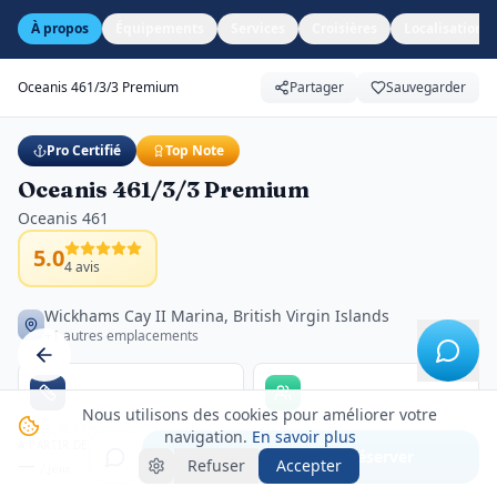
À propos
Équipements
Services
Croisières
Localisation
Oceanis 461/3/3 Premium
Partager
Sauvegarder
Pro Certifié
Top Note
Oceanis 461/3/3 Premium
Oceanis 461
5.0
4
avis
Wickhams Cay II Marina, British Virgin Islands
+1 autres emplacements
Nous utilisons des cookies pour améliorer votre
14.51m
8
navigation.
En savoir plus
À PARTIR DE
Longueur
Passagers
Voir créneaux & réserver
—
Refuser
Accepter
/ jour