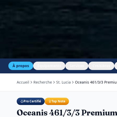
À propos
Équipements
Services
Croisières
Accueil
Recherche
St. Lucia
Oceanis 461/3/3 Premi
Pro Certifié
Top Note
Oceanis 461/3/3 Premiu