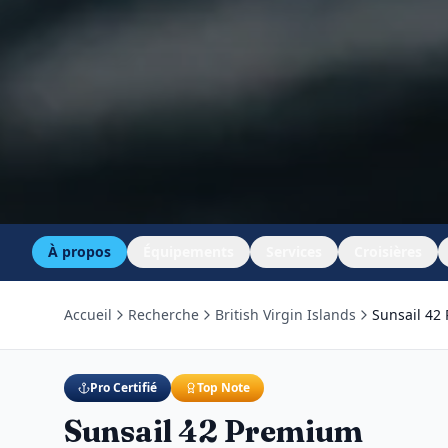
À propos
Équipements
Services
Croisières
Accueil
Recherche
British Virgin Islands
Sunsail 42
Pro Certifié
Top Note
Sunsail 42 Premium