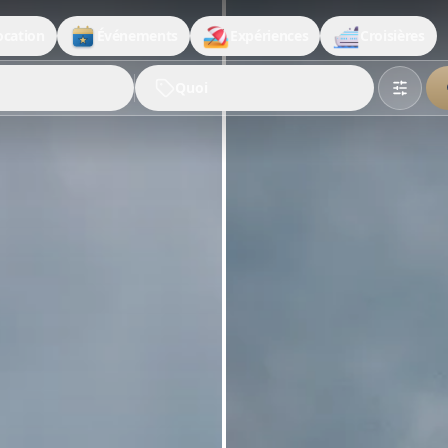
ocation
Événements
Expériences
Croisières
Quoi