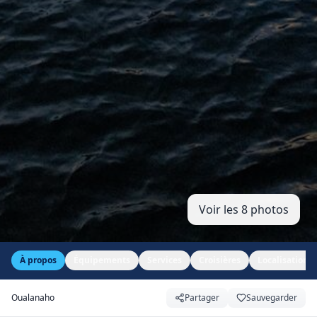
Voir les 8 photos
À propos
Équipements
Services
Croisières
Localisation
Oualanaho
Partager
Sauvegarder