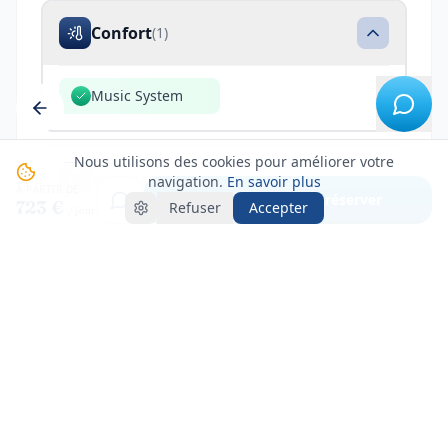
Confort
(
1
)
Music System
Nous utilisons des cookies pour améliorer votre
Securite
(
1
)
navigation.
En savoir plus
À PARTIR DE
Voir créneaux & réserver
723 €
Refuser
Accepter
/ jour
Cuisine
(
2
)
LOCALISATION
Fort de France