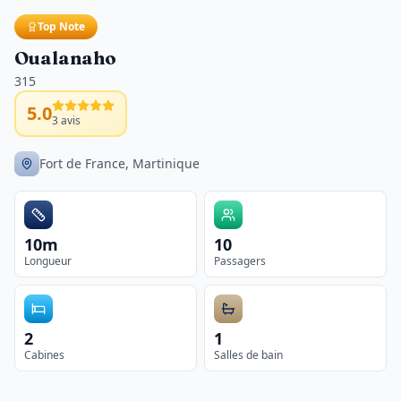
Top Note
Oualanaho
315
5.0
3
avis
Fort de France, Martinique
10m
10
Longueur
Passagers
2
1
Cabines
Salles de bain