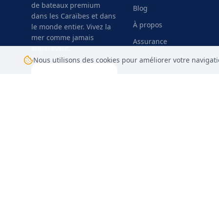
de bateaux premium
Blog
dans les Caraïbes et dans
À propos
le monde entier. Vivez la
mer comme jamais
Assurance
auparavant.
Nous utilisons des cookies pour améliorer votre navigati
Installer
l'application
MiBelBoat
©
2026
MiBelBoat.
Désigné avec passion
par
Digital Freedom Caraibes