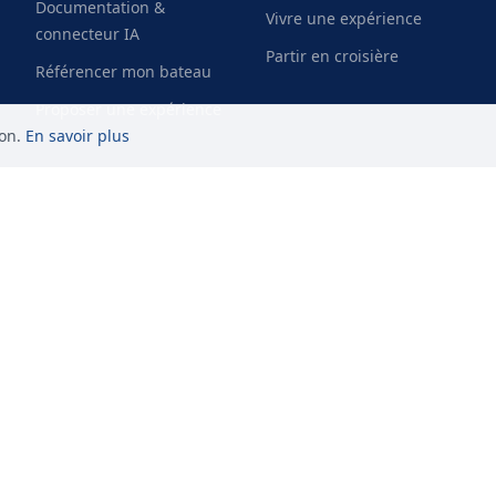
Documentation &
Vivre une expérience
connecteur IA
Partir en croisière
Référencer mon bateau
Proposer une expérience
on.
En savoir plus
Paiement sécurisé
STRIPE
VISA
MC