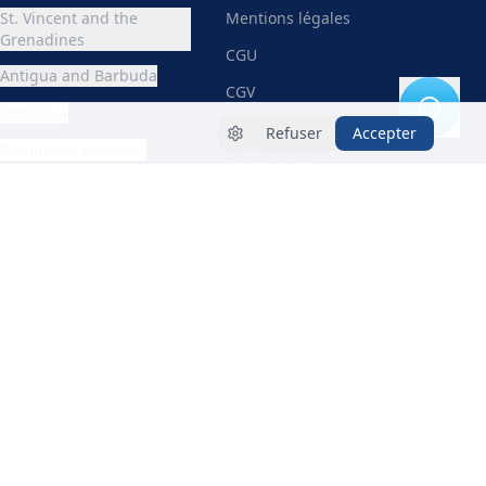
St. Vincent and the
Mentions légales
Grenadines
CGU
Antigua and Barbuda
CGV
Dominica
Conditions Pros
Refuser
Accepter
Dominican Republic
Politique de
British Virgin Islands
Confidentialité
Trinidad and Tobago
Suppression de données
Toutes les destinations
→
Cookies