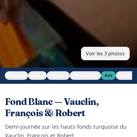
Voir les 3 photos
À propos
Inclus
Provider
Point de RDV
Avis
Bateau
Fond Blanc — Vauclin,
François & Robert
Demi-journée sur les hauts-fonds turquoise du
Vauclin, François et Robert.