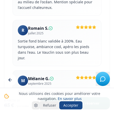
au milieu de l'océan. Mention spéciale pour
l'accueil chaleureux.
Romain S.
R
juillet 2025
Sortie fond blanc validée à 200%. Eau
turquoise, ambiance cool, apéro les pieds
dans l'eau. Le Vauclin sous son plus beau
jour.
Mélanie G.
M
septembre 2025
Une parenthèse hors du temps. Le skipper
Nous utilisons des cookies pour améliorer votre
connaît tous les coins, baignade au calme
navigation.
En savoir plus
À PARTIR DE
loin de la foule. On reviendra sans hésiter.
Voir créneaux & réserver
65 €
Refuser
Accepter
/ personne