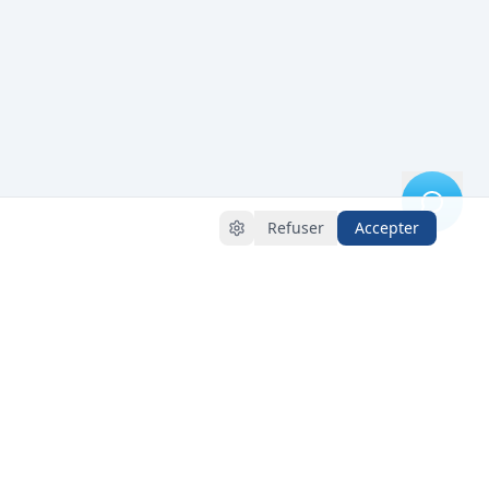
Refuser
Accepter
DESTINATIONS
SUPPORT
Martinique
Centre d'Aide
Guadeloupe
Nous Contacter
St. Vincent and the
Mentions légales
Grenadines