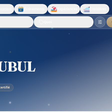
ocation
Événements
Expériences
Croisières
Quoi
NUBUL
ertifié