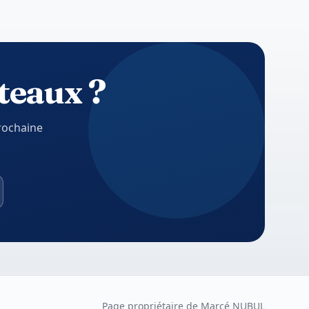
ateaux ?
rochaine
Page propriétaire de Marcé NUBUL