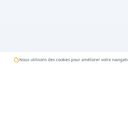
Nous utilisons des cookies pour améliorer votre navigati
INFORMATIONS
Types de Bateaux
Votre partenaire de
Avis Voyageurs
confiance pour la location
de bateaux premium
Blog
dans les Caraïbes et dans