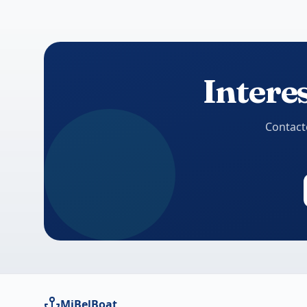
Interes
Contact
MiBelBoat