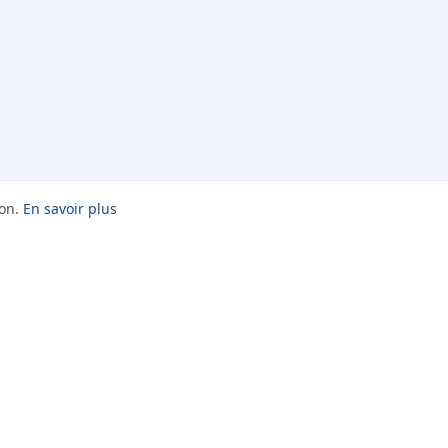
on.
En savoir plus
PARTENARIAT
NOS OFFRES
Logiciel IA de gestion de
Louer un bateau
flotte
Événements
Documentation &
Vivre une expérience
connecteur IA