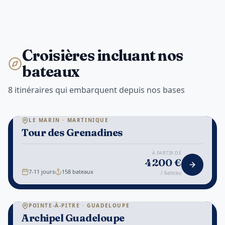
Croisières incluant nos
bateaux
8 itinéraires qui embarquent depuis nos bases
⚓
LE MARIN · MARTINIQUE
Tour des Grenadines
1
/
7
PLAGES
À PARTIR DE
4 200
€
7-11 jours
158
bateaux
/ bateau
⚓
POINTE-À-PITRE · GUADELOUPE
Archipel Guadeloupe
1
/
7
NATURE