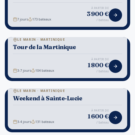
À PARTIR DE
3 900
€
7 jours
173
bateaux
/ bateau
⚓
LE MARIN · MARTINIQUE
Tour de la Martinique
1
/
7
NATURE
À PARTIR DE
1 800
€
3-7 jours
104
bateaux
/ bateau
⚓
LE MARIN · MARTINIQUE
Weekend à Sainte-Lucie
1
/
7
DISCOVERY
À PARTIR DE
1 600
€
3-4 jours
131
bateaux
/ bateau