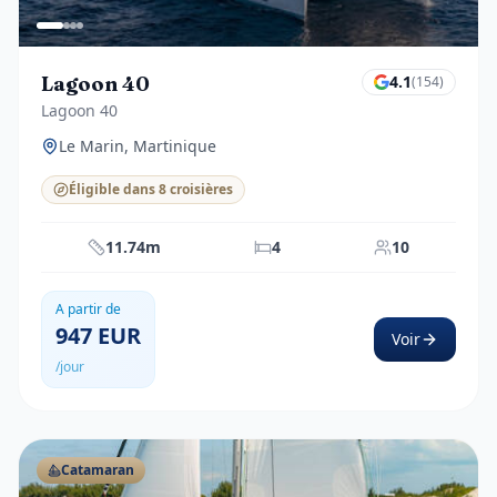
Lagoon 40
4.1
(
154
)
Lagoon 40
Le Marin, Martinique
Éligible dans 8 croisières
11.74m
4
10
A partir de
947
EUR
Voir
/jour
Catamaran