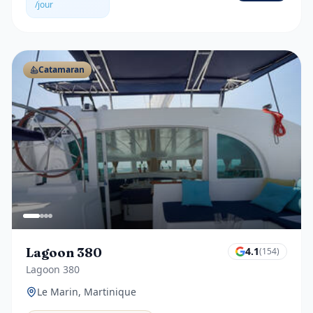
/jour
Catamaran
Lagoon 380
4.1
(
154
)
Lagoon 380
Le Marin, Martinique