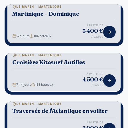
⚓
LE MARIN · MARTINIQUE
Martinique – Dominique
1
/
7
NATURE
À PARTIR DE
3 400
€
5-7 jours
104
bateaux
/ bateau
⚓
LE MARIN · MARTINIQUE
Croisière Kitesurf Antilles
1
/
7
SPORT
À PARTIR DE
4 500
€
7-14 jours
158
bateaux
/ bateau
⚓
LE MARIN · MARTINIQUE
Traversée de l'Atlantique en voilier
1
/
7
AVENTURE
À PARTIR DE
2 900
€