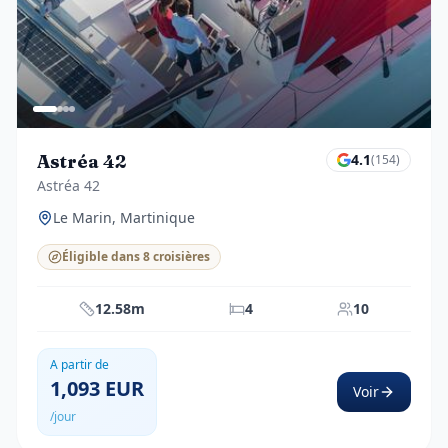
Astréa 42
4.1
(
154
)
Astréa 42
Le Marin, Martinique
Éligible dans 8 croisières
12.58m
4
10
A partir de
1,093
EUR
Voir
/jour