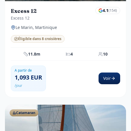
Excess 12
4.1
(
154
)
Excess 12
Le Marin, Martinique
Éligible dans 8 croisières
11.8m
4
10
A partir de
1,093
EUR
Voir
/jour
Catamaran