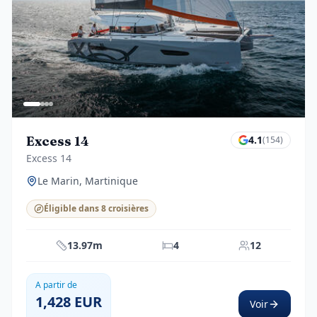
Excess 14
4.1
(
154
)
Excess 14
Le Marin, Martinique
Éligible dans 8 croisières
13.97m
4
12
A partir de
1,428
EUR
Voir