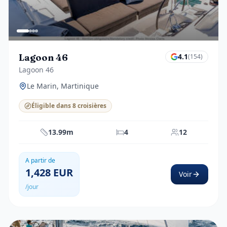
Lagoon 46
4.1
(
154
)
Lagoon 46
Le Marin, Martinique
Éligible dans 8 croisières
13.99m
4
12
A partir de
1,428
EUR
Voir
/jour