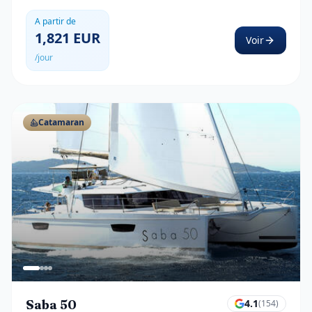
A partir de
1,821
EUR
Voir
/jour
Catamaran
Saba 50
4.1
(
154
)