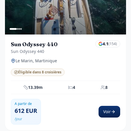
Sun Odyssey 440
4.1
(
154
)
Sun Odyssey 440
Le Marin, Martinique
Éligible dans 8 croisières
13.39m
4
8
A partir de
612
EUR
Voir
/jour