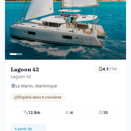
Lagoon 42
4.1
(
154
)
Lagoon 42
Le Marin, Martinique
Éligible dans 8 croisières
12.8m
4
10
A partir de