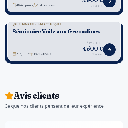
40-49 jours
104
bateaux
/ bateau
⚓
LE MARIN · MARTINIQUE
Séminaire Voile aux Grenadines
1
/
7
TEAM-BUILDING
À PARTIR DE
4 500
€
2-7 jours
132
bateaux
/ bateau
Avis clients
Ce que nos clients pensent de leur expérience