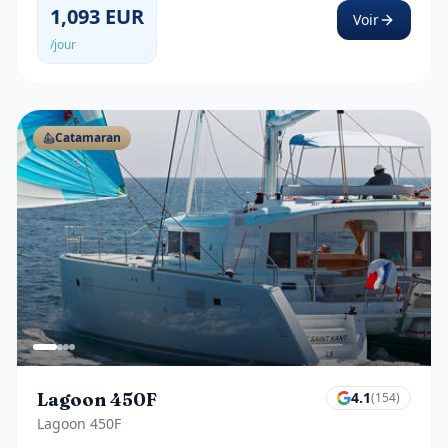
1,093
EUR
Voir
/jour
Catamaran
Lagoon 450F
4.1
(
154
)
Lagoon 450F