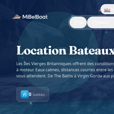
Aller au contenu principal
L
Où
Quand
Location Bateaux 
Les Îles Vierges Britanniques offrent des condition
à moteur. Eaux calmes, distances courtes entre les
vous attendent. De The Baths à Virgin Gorda aux pl
0
bateau