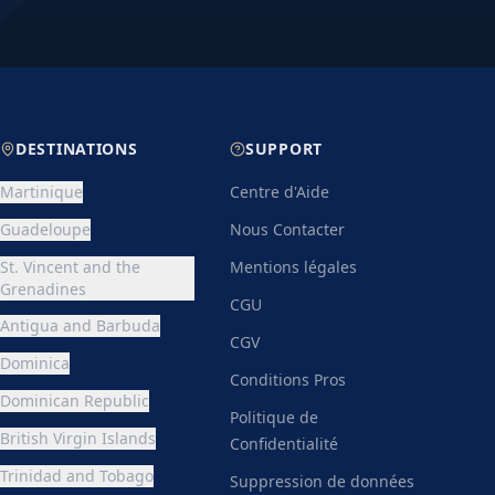
ur et le type de réservation. En general,
possible jusqu'a 30 jours avant le
lation est recommandee pour vous
.
DESTINATIONS
SUPPORT
Martinique
Centre d'Aide
Guadeloupe
Nous Contacter
St. Vincent and the
Mentions légales
Grenadines
CGU
Antigua and Barbuda
CGV
Dominica
Conditions Pros
Dominican Republic
Politique de
British Virgin Islands
Confidentialité
Trinidad and Tobago
Suppression de données