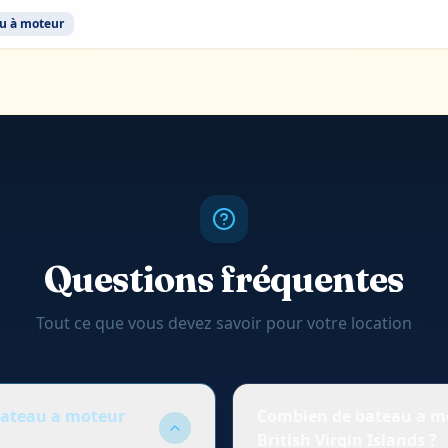
u à moteur
Questions fréquentes
Tout ce que vous devez savoir pour votre location
bateau a moteur
Combien de bateau a mo
British Virgin Islands ?