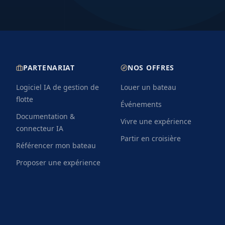
anisé avec le loueur pour
details varient selon le loue
ystèmes de sécurité et
une annulation gratuite est 
départ disposent de
départ. Une assurance annu
tre embarquement.
proteger contre les imprevu
PARTENARIAT
NOS OFFRES
Logiciel IA de gestion de
Louer un bateau
flotte
Événements
Documentation &
Vivre une expérience
connecteur IA
Partir en croisière
Référencer mon bateau
Proposer une expérience