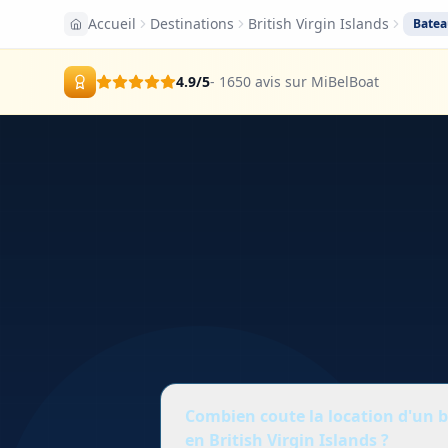
Accueil
Destinations
British Virgin Islands
Batea
4.9
/5
- 1650 avis sur MiBelBoat
Combien coute la location d'un 
en British Virgin Islands ?