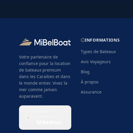
Islands. Un briefing technique est org
vous familiariser avec le bateau, les s
l'itinéraire recommandé. Les ports de 
parkings et services pour faciliter vo
INFORMATIONS
Types de Bateaux
Votre partenaire de
Avis Voyageurs
confiance pour la location
de bateaux premium
Blog
dans les Caraïbes et dans
À propos
le monde entier. Vivez la
mer comme jamais
Assurance
auparavant.
Installer
l'application
MiBelBoat