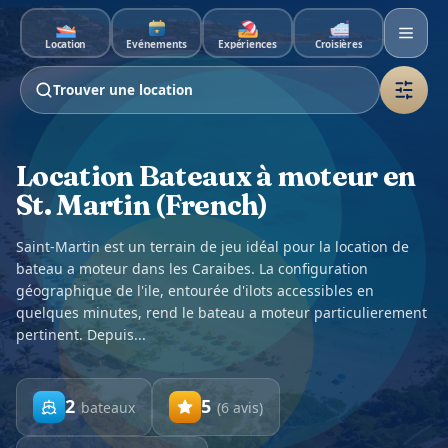
Aller au contenu principal
Location
Événements
Expériences
Croisières
Trouver une location
Location Bateaux à moteur en
St. Martin (French)
Saint-Martin est un terrain de jeu idéal pour la location de
bateau a moteur dans les Caraibes. La configuration
géographique de l'ile, entourée d'ilots accessibles en
quelques minutes, rend le bateau a moteur particulierement
pertinent. Depuis...
2
5
bateaux
(
6
avis
)