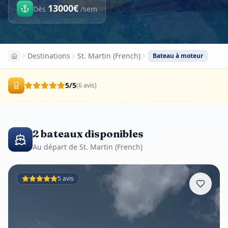
13000
€
Dès
/
sem
Destinations
St. Martin (French)
Bateau à moteur
5
/5
(
6
avis
)
2 bateaux disponibles
Au départ de St. Martin (French)
5 avis