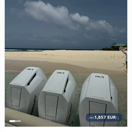
1,857
EUR
dès
/ j