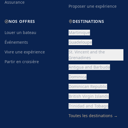
Assurance
Proposer une expérience
NOS OFFRES
DESTINATIONS
Louer un bateau
Martinique
Événements
Guadeloupe
Vivre une expérience
St. Vincent and the
Grenadines
Partir en croisière
Antigua and Barbuda
Dominica
Dominican Republic
British Virgin Islands
Trinidad and Tobago
Toutes les destinations
→