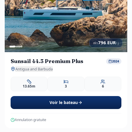
796
EUR
dès
/ j
Sunsail 44.3 Premium Plus
2024
Antigua and Barbuda
13.65m
3
6
Voir le bateau
Annulation gratuite