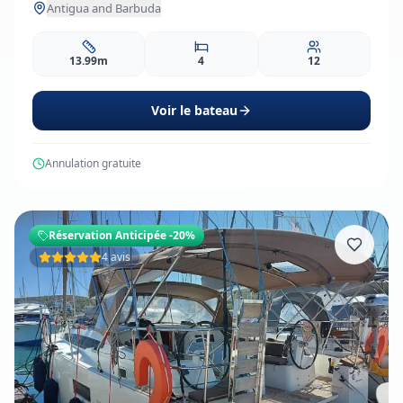
Antigua and Barbuda
13.99m
4
12
Voir le bateau
Annulation gratuite
Réservation Anticipée
-20%
4 avis