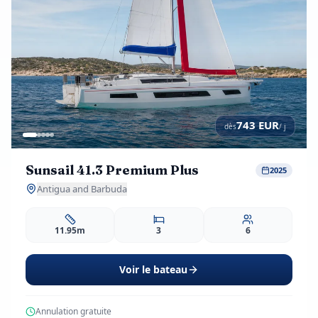
743
EUR
dès
/ j
Sunsail 41.3 Premium Plus
2025
Antigua and Barbuda
11.95m
3
6
Voir le bateau
Annulation gratuite