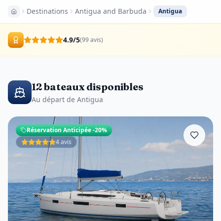
Destinations
Antigua and Barbuda
Antigua
4.9
/5
(
99
avis
)
12 bateaux disponibles
Au départ de Antigua
Réservation Anticipée
-20%
4 avis