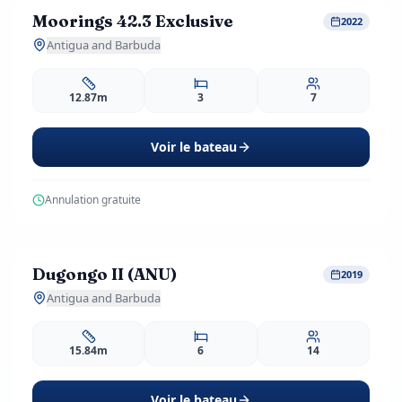
Moorings 42.3 Exclusive
Réservation Anticipée
-20%
2022
2 avis
Antigua and Barbuda
12.87m
3
7
Voir le bateau
Annulation gratuite
1,386
EUR
dès
/ j
Dugongo II (ANU)
Réservation Anticipée
-10%
2019
3 avis
Antigua and Barbuda
15.84m
6
14
Voir le bateau