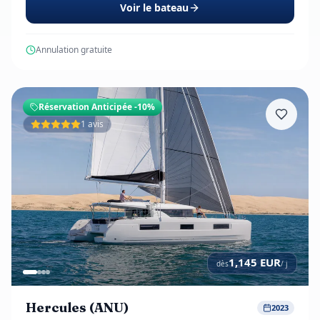
Voir le bateau
Annulation gratuite
Réservation Anticipée
-10%
1 avis
1,145
EUR
dès
/ j
Hercules (ANU)
2023