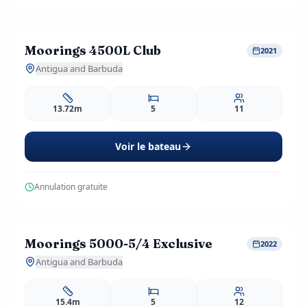
857
EUR
dès
/ j
Moorings 4500L Club
Réservation Anticipée
-20%
2021
2 avis
Antigua and Barbuda
13.72m
5
11
Voir le bateau
Annulation gratuite
1,028
EUR
dès
/ j
Moorings 5000-5/4 Exclusive
Réservation Anticipée
-20%
2022
1 avis
Antigua and Barbuda
15.4m
5
12