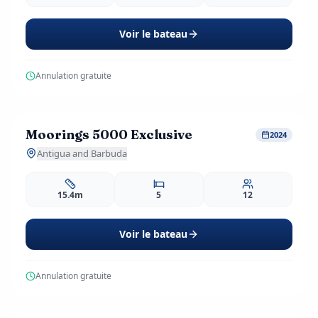
Voir le bateau
Annulation gratuite
1,114
EUR
dès
/ j
Moorings 5000 Exclusive
Réservation Anticipée
-20%
2024
2 avis
Antigua and Barbuda
15.4m
5
12
Voir le bateau
Annulation gratuite
857
EUR
dès
/ j