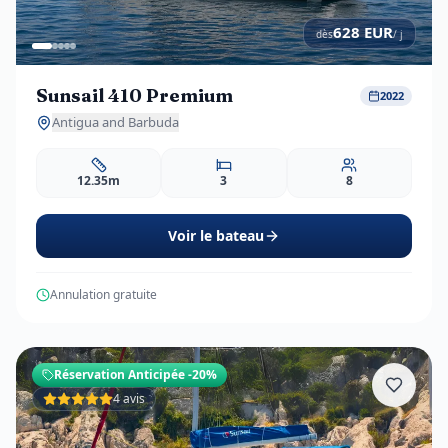
628
EUR
dès
/ j
Sunsail 410 Premium
2022
Antigua and Barbuda
12.35m
3
8
Voir le bateau
Annulation gratuite
Réservation Anticipée
-20%
4 avis