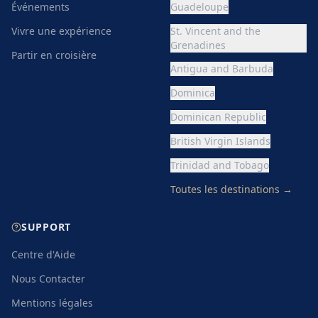
Événements
Guadeloupe
Vivre une expérience
St. Vincent and the
Grenadines
Partir en croisière
Antigua and Barbuda
Dominica
Dominican Republic
British Virgin Islands
Trinidad and Tobago
Toutes les destinations
→
SUPPORT
Centre d'Aide
Nous Contacter
Mentions légales