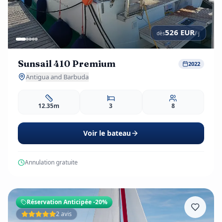
526
EUR
dès
/ j
Sunsail 410 Premium
2022
Antigua and Barbuda
12.35m
3
8
Voir le bateau
Annulation gratuite
Réservation Anticipée
-20%
2 avis