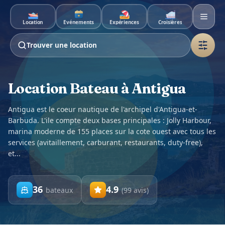
Aller au contenu principal
Location
Événements
Expériences
Croisières
Trouver une location
Location Bateau à Antigua
Antigua est le coeur nautique de l'archipel d'Antigua-et-
Barbuda. L'ile compte deux bases principales : Jolly Harbour,
marina moderne de 155 places sur la cote ouest avec tous les
services (avitaillement, carburant, restaurants, duty-free),
et...
36
4.9
bateaux
(
99
avis
)