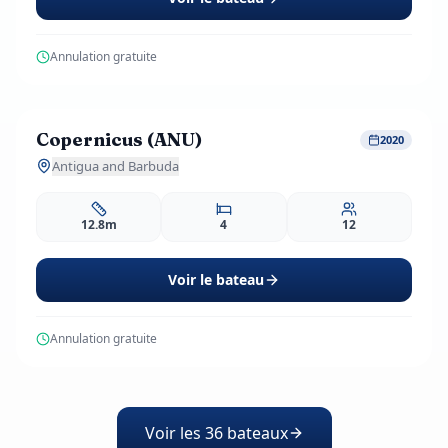
Annulation gratuite
555
EUR
dès
/ j
Copernicus (ANU)
Spécial
-31%
2020
3 avis
Antigua and Barbuda
12.8m
4
12
Voir le bateau
Annulation gratuite
Voir les 36 bateaux