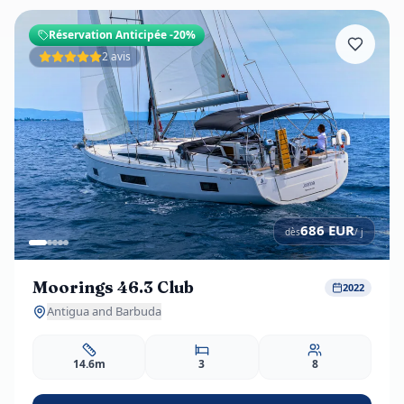
Réservation Anticipée
-20%
2 avis
686
EUR
dès
/ j
Moorings 46.3 Club
2022
Antigua and Barbuda
14.6m
3
8