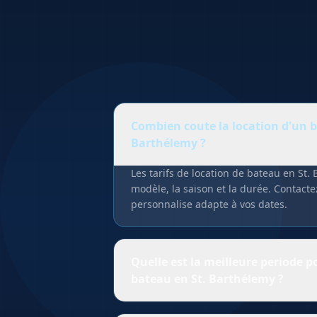
Combien coute la location d'un b
Barthélemy ?
Les tarifs de location de bateau en St.
modèle, la saison et la durée. Contact
personnalise adapte à vos dates.
Quelle est la meilleure periode p
bateau en St. Barthélemy ?
La saison seche de décembre a avril off