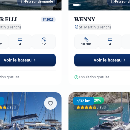
Prix sur demande
Prix sur
R ELLI
WENNY
2023
rtin (French)
St. Martin (French)
9m
4
12
10.9m
4
Voir le bateau
Voir le bateau
ion gratuite
Annulation gratuite
o
Spécial
-20%
m
32
km
2 avis
3 avis