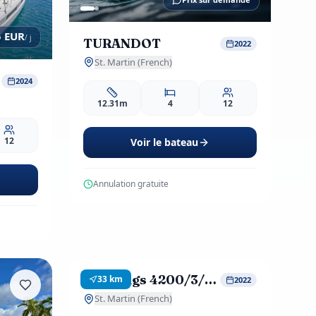
5
EUR
/ j
TURANDOT
2022
St. Martin (French)
2024
12.31m
4
12
12
Voir le bateau
Annulation gratuite
828
EUR
dès
/ j
Réservation Anticipée
-20%
Moorings 4200/3/3 Exclusive
33
km
2022
1 avis
St. Martin (French)