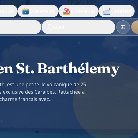
ocation
Événements
Expériences
Croisières
Quoi
en St. Barthélemy
h, est une petite ile volcanique de 25
 exclusive des Caraibes. Rattachee a
 charme francais avec...