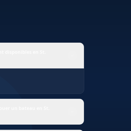
 disponibles en St.
nt 0 bateau à la location en St.
 est mis à jour quotidiennement pour
n temps reel.
louer un bateau en St.
e type et la taille du bateau. Certains