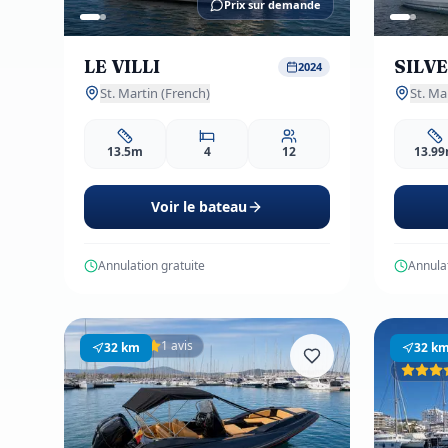
Prix sur demande
LE VILLI
SILVE
2024
St. Martin (French)
St. Ma
13.5m
4
12
13.9
Voir le bateau
Annulation gratuite
Annulat
1 avis
Prom
32
km
32
k