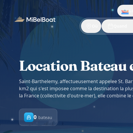
Aller au contenu principal
L
Où
Quand
Location Bateau 
Saint-Barthelemy, affectueusement appelee St. Bart
km2 qui s'est imposee comme la destination la plus
la France (collectivite d'outre-mer), elle combine le
0
bateau