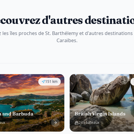
couvrez d'autres destinati
 les îles proches de St. Barthélemy et d'autres destinations
Caraïbes.
151
km
a and Barbuda
British Virgin Islands
aux
249 bateaux