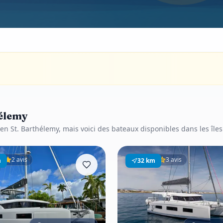
hélemy
 St. Barthélemy, mais voici des bateaux disponibles dans les îles 
2 avis
3 avis
m
32
km