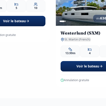
8m
5
10
63
dès
Voir le bateau
Westerlund (SXM)
ion gratuite
St. Martin (French)
13.99m
4
Voir le bateau
Annulation gratuite