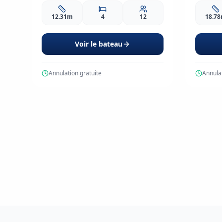
12.31m
4
12
18.7
Voir le bateau
Annulation gratuite
Annulat