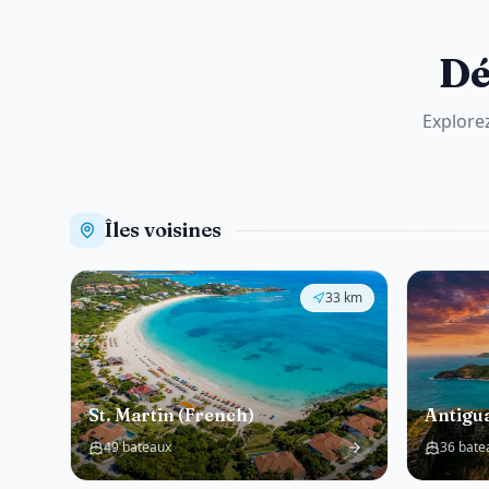
Dé
Explorez
Îles voisines
33
km
St. Martin (French)
Antigu
49 bateaux
36 bate