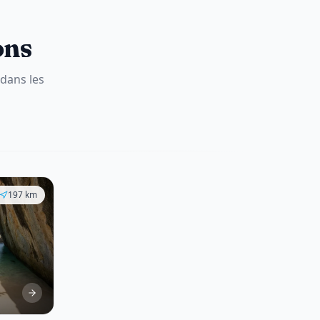
ons
 dans les
197
km