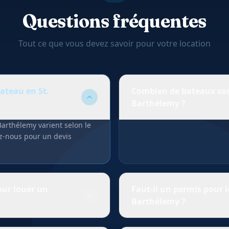
Questions fréquentes
Tout ce que vous devez savoir pour votre location
ateau en St.
Combien de bateaux sont
Barthélemy ?
 Barthélemy varient selon le
MiBelBoat propose actuelleme
ez-nous pour un devis
Barthélemy. Notre catalogue
refléter les disponibilités e
our louer un
Faut-il un permis pour 
Barthélemy ?
re les meilleures conditions
Les exigences varient selon l