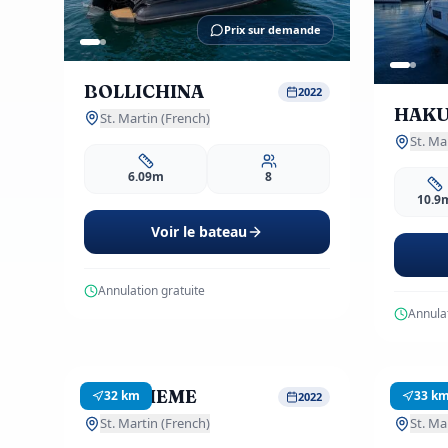
Prix sur demande
BOLLICHINA
2022
HAK
St. Martin (French)
St. Ma
6.09m
8
10.9
Voir le bateau
Annulation gratuite
Annulat
499
EUR
dès
/ j
LA BOHEME
Promo
OKIN
Prom
32
km
33
k
2022
3 avis
St. Martin (French)
St. Ma