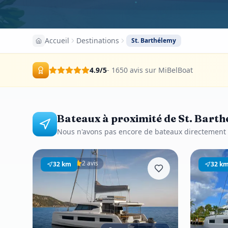
Accueil
Destinations
St. Barthélemy
4.9
/5
- 1650 avis sur MiBelBoat
Bateaux à proximité de St. Bart
Nous n'avons pas encore de bateaux directement en
2 avis
32
km
32
k