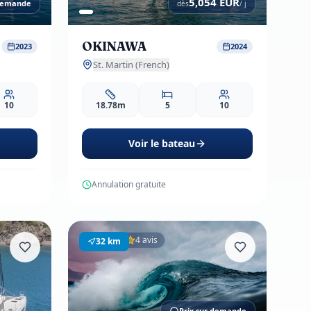
5,054
EUR
 demande
dès
/ j
OKINAWA
2023
2024
St. Martin (French)
10
18.78m
5
10
Voir le bateau
Annulation gratuite
4 avis
32
km
Prix sur demande