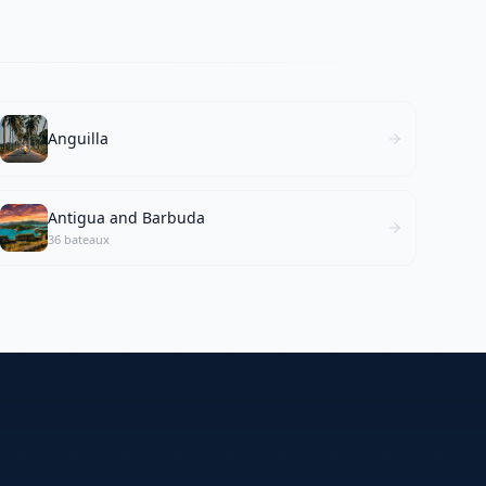
Anguilla
Antigua and Barbuda
36 bateaux