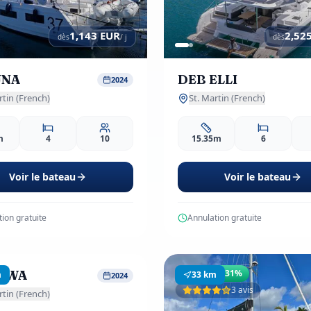
1,143
EUR
2,52
dès
/ j
dès
UNA
DEB ELLI
2024
rtin (French)
St. Martin (French)
m
4
10
15.35m
6
Voir le bateau
Voir le bateau
ion gratuite
Annulation gratuite
5,054
EUR
dès
/ j
AWA
o
Spécial
-31%
m
33
km
2024
1 avis
3 avis
rtin (French)