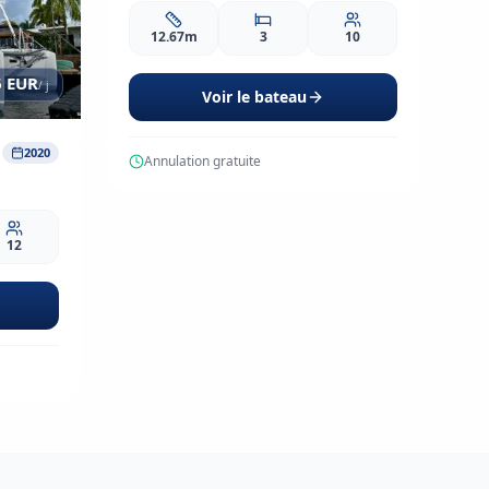
12.67m
3
10
6
EUR
/ j
Voir le bateau
2020
Annulation gratuite
12