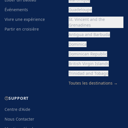
Événements
Guadeloupe
Vivre une expérience
St. Vincent and the
Grenadines
Partir en croisière
Antigua and Barbuda
Dominica
Dominican Republic
British Virgin Islands
Trinidad and Tobago
Toutes les destinations
→
SUPPORT
Centre d'Aide
Nous Contacter