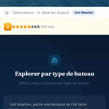
Destinations
St. Maarten (Dutch)
Sint Maarten
4.9
/5
(
1650
avis
)
Explorer par type de bateau
Affinez votre recherche par type de bateau.
Sint Maarten, partie neerlandaise de l'ile Saint-