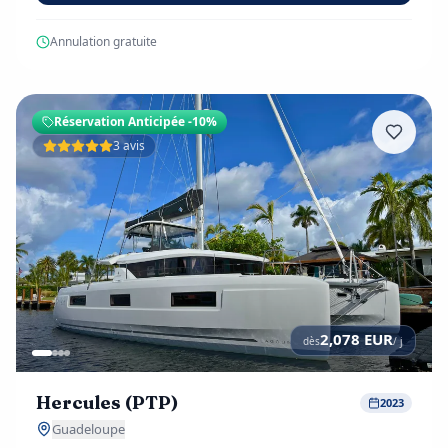
Annulation gratuite
Réservation Anticipée
-10%
3 avis
2,078
EUR
dès
/ j
Hercules (PTP)
2023
Guadeloupe