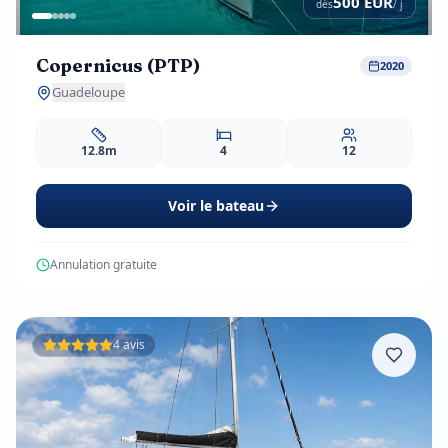
500
EUR
dès
/ j
Copernicus (PTP)
2020
Guadeloupe
12.8m
4
12
Voir le bateau
Annulation gratuite
4 avis