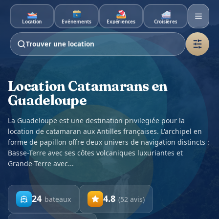
Aller au contenu principal
Location
Événements
Expériences
Croisières
Trouver une location
Location Catamarans en
Guadeloupe
La Guadeloupe est une destination privilegiée pour la
location de catamaran aux Antilles françaises. L'archipel en
forme de papillon offre deux univers de navigation distincts :
Basse-Terre avec ses côtes volcaniques luxuriantes et
Grande-Terre avec...
24
4.8
bateaux
(
52
avis
)