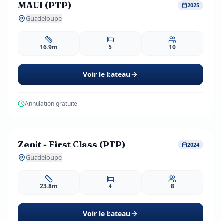
MAUI (PTP)
Réservation Anticipée
-10%
2025
3 avis
Guadeloupe
16.9m
5
10
Voir le bateau
Annulation gratuite
Contactez pour le prix
Zenit - First Class (PTP)
3 avis
2024
Guadeloupe
23.8m
4
8
Voir le bateau