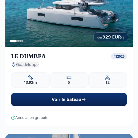
929
EUR
dès
/ j
LE DUMBEA
2025
Guadeloupe
13.92m
5
12
Voir le bateau
Annulation gratuite