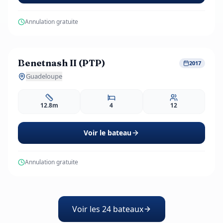
Annulation gratuite
806
EUR
dès
/ j
Benetnash II (PTP)
Réservation Anticipée
-10%
2017
4 avis
Guadeloupe
12.8m
4
12
Voir le bateau
Annulation gratuite
Voir les 24 bateaux