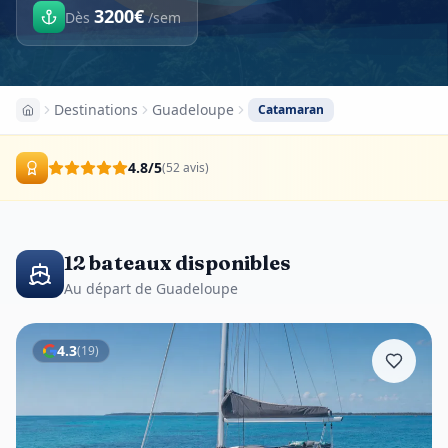
3200
€
Dès
/
sem
Destinations
Guadeloupe
Catamaran
4.8
/5
(
52
avis
)
12 bateaux disponibles
Au départ de Guadeloupe
4.3
(
19
)