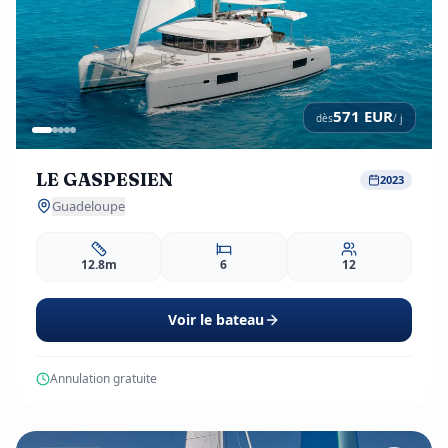
571
EUR
dès
/ j
LE GASPESIEN
2023
Guadeloupe
12.8m
6
12
Voir le bateau
Annulation gratuite