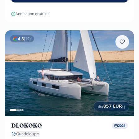
Annulation gratuite
4.3
(
19
)
857
EUR
dès
/ j
DLOKOKO
2024
Guadeloupe