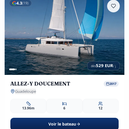
4.3
(
19
)
529
EUR
dès
/ j
ALLEZ-Y DOUCEMENT
2017
Guadeloupe
13.96m
6
12
Voir le bateau