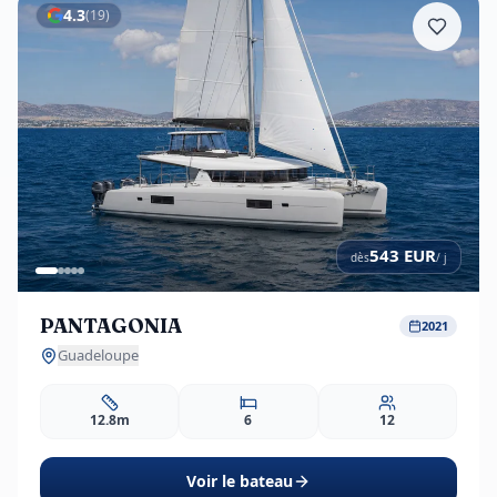
4.3
(
19
)
543
EUR
dès
/ j
PANTAGONIA
2021
Guadeloupe
12.8m
6
12
Voir le bateau