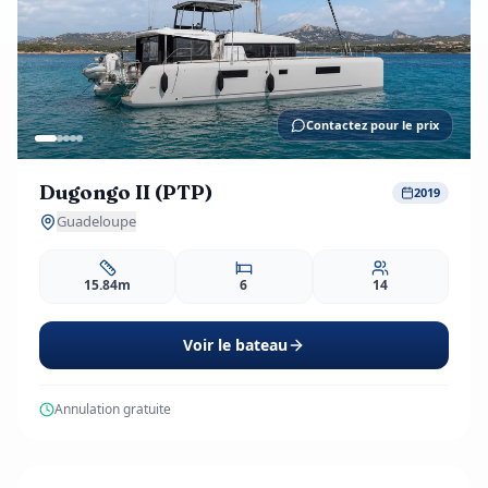
Contactez pour le prix
Dugongo II (PTP)
2019
Guadeloupe
15.84m
6
14
Voir le bateau
Annulation gratuite
1,885
EUR
dès
/ j