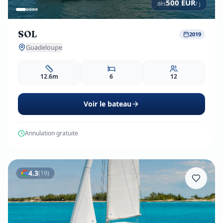
500
EUR
dès
/ j
SOL
2019
Guadeloupe
12.6m
6
12
Voir le bateau
Annulation gratuite
4.3
(
19
)