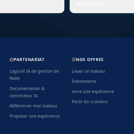
MiBelBoat ?
tion. Le skipper connait les
demandent également une at
nautique pour les grandes u
le samedi en St. Maarten
MiBelBoat propose des condit
anisé avec le loueur pour
details varient selon le loue
ystèmes de sécurité et
une annulation gratuite est 
départ disposent de
départ. Une assurance annu
tre embarquement.
proteger contre les imprevu
PARTENARIAT
NOS OFFRES
Logiciel IA de gestion de
Louer un bateau
flotte
Événements
Documentation &
Vivre une expérience
connecteur IA
Partir en croisière
Référencer mon bateau
Proposer une expérience