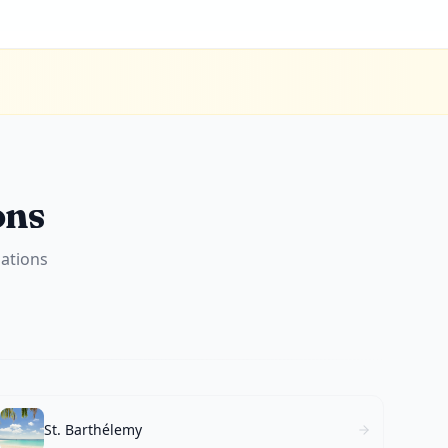
ons
nations
St. Barthélemy