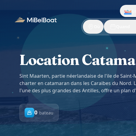
Aller au contenu principal
L
Où
Quand
Location Catamar
Sint Maarten, partie néerlandaise de l'ile de Saint
charter en catamaran dans les Caraibes du Nord. 
l'une des plus grandes des Antilles, offre un plan d
0
bateau