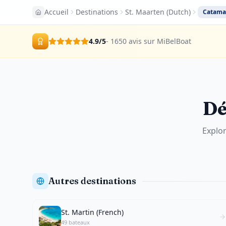
Accueil
Destinations
St. Maarten (Dutch)
Catama
4.9
/5
- 1650 avis sur MiBelBoat
Dé
Explor
Autres destinations
St. Martin (French)
49 bateaux