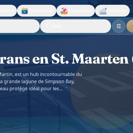
ocation
Événements
Expériences
Croisières
Quoi
ans en St. Maarten 
-Martin, est un hub incontournable du
La grande lagune de Simpson Bay,
'eau protégé idéal pour les...