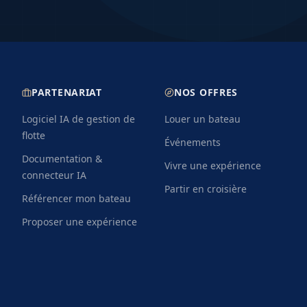
anisé avec le loueur pour
details varient selon le loue
ystèmes de sécurité et
une annulation gratuite est 
départ disposent de
départ. Une assurance annu
tre embarquement.
proteger contre les imprevu
PARTENARIAT
NOS OFFRES
Logiciel IA de gestion de
Louer un bateau
flotte
Événements
Documentation &
Vivre une expérience
connecteur IA
Partir en croisière
Référencer mon bateau
Proposer une expérience