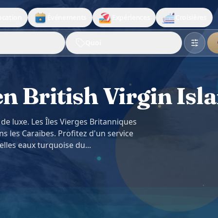
ocation
Événements
Expériences
Croisières
Quoi
n British Virgin Isl
 de luxe. Les Îles Vierges Britanniques
s les Caraïbes. Profitez d'un service
lles eaux turquoise du...