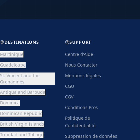
ur et le type de réservation. En general,
possible jusqu'a 30 jours avant le
lation est recommandee pour vous
.
DESTINATIONS
SUPPORT
Martinique
Centre d'Aide
Guadeloupe
Nous Contacter
St. Vincent and the
Mentions légales
Grenadines
CGU
Antigua and Barbuda
CGV
Dominica
Conditions Pros
Dominican Republic
Politique de
British Virgin Islands
Confidentialité
Trinidad and Tobago
Suppression de données