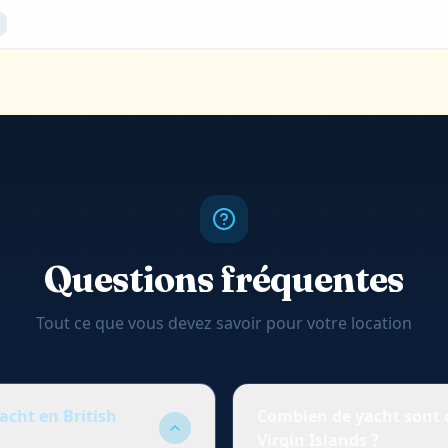
Questions fréquentes
Tout ce que vous devez savoir pour votre location
acht en British
Combien de yacht sont d
Virgin Islands ?