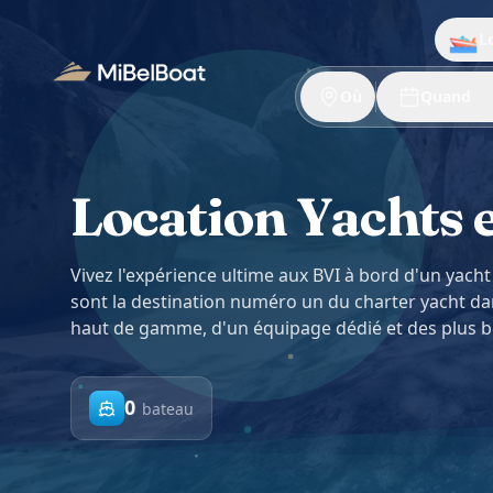
Aller au contenu principal
L
Où
Quand
Location Yachts e
Vivez l'expérience ultime aux BVI à bord d'un yacht
sont la destination numéro un du charter yacht dan
haut de gamme, d'un équipage dédié et des plus be
0
bateau