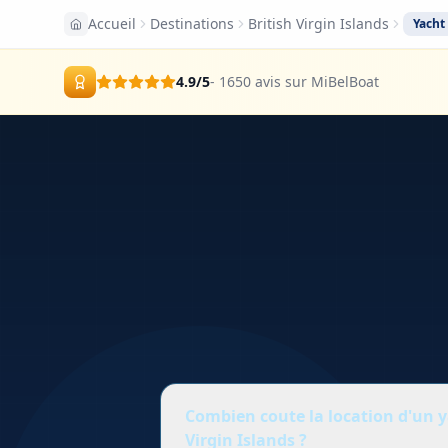
Accueil
Destinations
British Virgin Islands
Yacht
4.9
/5
- 1650 avis sur MiBelBoat
Combien coute la location d'un y
Virgin Islands ?