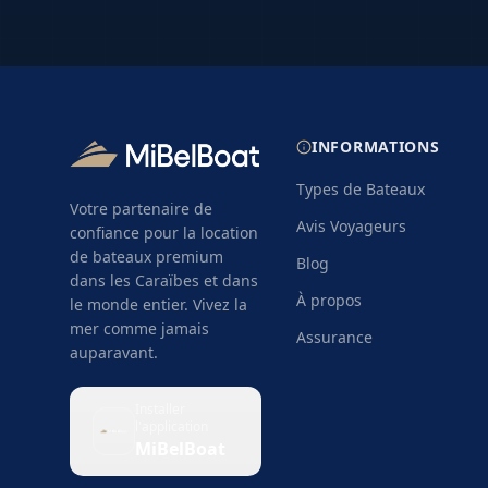
Islands. Un briefing technique est org
vous familiariser avec le bateau, les s
l'itinéraire recommandé. Les ports de 
parkings et services pour faciliter vo
INFORMATIONS
Types de Bateaux
Votre partenaire de
Avis Voyageurs
confiance pour la location
de bateaux premium
Blog
dans les Caraïbes et dans
À propos
le monde entier. Vivez la
mer comme jamais
Assurance
auparavant.
Installer
l'application
MiBelBoat