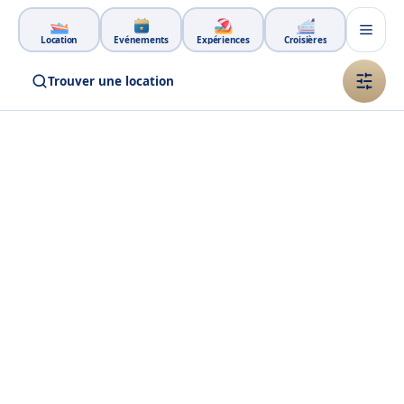
Aller au contenu principal
Location
Événements
Expériences
Croisières
Trouver une location