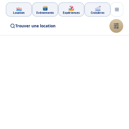
Aller au contenu principal
Location
Événements
Expériences
Croisières
Trouver une location