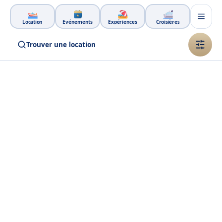
Aller au contenu principal
Location
Événements
Expériences
Croisières
Trouver une location